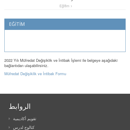
Eği̇ti̇m
EĞİTİM
2022 Yılı Müfredat Değişiklik ve İntibak İşlemi ile belgeye aşağıdaki
bağlantıdan ulaşabilirsiniz.
Müfredat Değişiklik ve İntibak Formu
الروابط
تقويم أكاديمية
كتالوج لدرس