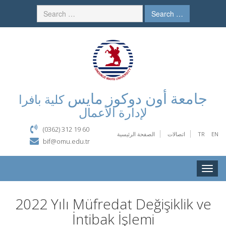
Search …
جامعة أون دوكوز مايس
كلية بافرا
لإدارة الأعمال
(0362) 312 19 60
الصفحة الرئيسية
اتصالات
TR
EN
bif@omu.edu.tr
Toggle
naviga
2022 Yılı Müfredat Değişiklik ve
İntibak İşlemi